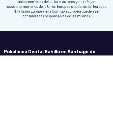
únicamente los del autor o autores y no reflejan
necesariamente los de la Unión Europea o la Comisión Europea.
Ni la Unión Europea ni la Comisión Europea pueden ser
consideradas responsables de las mismas.
Policlínica Dental Bahillo en Santiago de
Compostela
En Policlínica Dental Bahillo, ubicada en Santiago de
Compostela, somos una consulta dental privada con
reconocimiento internacional por nuestra experiencia
en cirugía oral, implantología, restauradora, estética y
tratamientos dentales interdisciplinarios, incluyendo la
periodoncia, la ortodoncia y la endodoncia.
Número de registro sanitario:
C-15-001391.