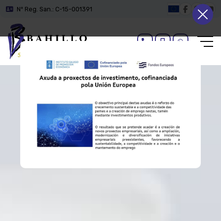
Nº Reg. San.: C-15-001391