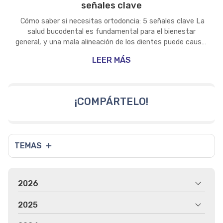
señales clave
Cómo saber si necesitas ortodoncia: 5 señales clave La
salud bucodental es fundamental para el bienestar
general, y una mala alineación de los dientes puede causar
problemas más allá de la estética. La ortodoncia no solo
LEER MÁS
mejora la apariencia de la sonrisa, sino que también
previene dolores y dificultades al comer o hablar. Si tienes
dudas sobre si necesitas un tratamiento ortodóncico,
aquí te dejamos cinco señales que pueden indicar que es
¡COMPÁRTELO!
momento de acudir a un especialista. 1. Dientes ma...
TEMAS
2026
2025