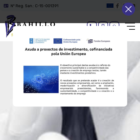
Nº Reg. San.: C-15-001391
Inicio
La clínica
El equipo
Tratamientos
Casos reales
Blog
Contacto