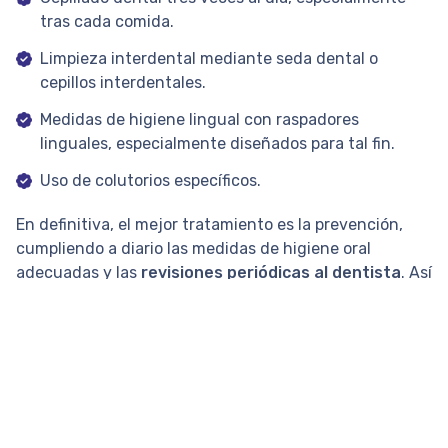
tras cada comida.
Limpieza interdental mediante seda dental o
cepillos interdentales.
Medidas de higiene lingual con raspadores
linguales, especialmente diseñados para tal fin.
Uso de colutorios específicos.
En definitiva, el mejor tratamiento es la prevención,
cumpliendo a diario las medidas de higiene oral
adecuadas y las
revisiones periódicas al dentista
. Así
mismo, dado que hay muchos pacientes que no son
conscientes de que tienen este problema, y otros que
creen de manera errónea que sí lo sufren, el papel de
los odontólogos, periodoncistas e higienistas es
fundamental para informar y orientar a estas
personas, así como, para instruir e incentivar la
instauración de estas medidas de higiene en todos los